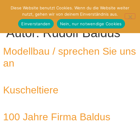
Diese Website benutzt Cookies. Wenn du die Website weiter
nutzt, gehen wir von deinem Einverständnis aus.
Einverstanden
Nein, nur notwendige Cookies
Autor:
Rudolf Baldus
Modellbau / sprechen Sie uns
an
Kuscheltiere
100 Jahre Firma Baldus