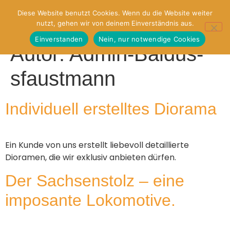
Diese Website benutzt Cookies. Wenn du die Website weiter
nutzt, gehen wir von deinem Einverständnis aus.
Einverstanden
Nein, nur notwendige Cookies
Autor:
Admin-Baldus-
sfaustmann
Individuell erstelltes Diorama
Ein Kunde von uns erstellt liebevoll detaillierte
Dioramen, die wir exklusiv anbieten dürfen.
Der Sachsenstolz – eine
imposante Lokomotive.